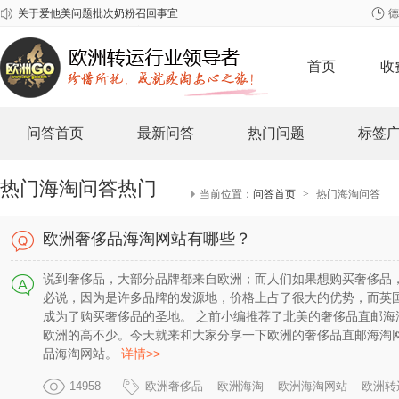
德
2026年春节欧洲GO放假安排
关于雀巢至尊问题奶粉召回事宜
首页
收
问答首页
最新问答
热门问题
标签
热门海淘问答
热门
当前位置：
问答首页
>
热门海淘问答
欧洲奢侈品海淘网站有哪些？
说到奢侈品，大部分品牌都来自欧洲；而人们如果想购买奢侈品
必说，因为是许多品牌的发源地，价格上占了很大的优势，而英
成为了购买奢侈品的圣地。 之前小编推荐了北美的奢侈品直邮
欧洲的高不少。今天就来和大家分享一下欧洲的奢侈品直邮海淘
品海淘网站。
详情>>
14958
欧洲奢侈品
欧洲海淘
欧洲海淘网站
欧洲转