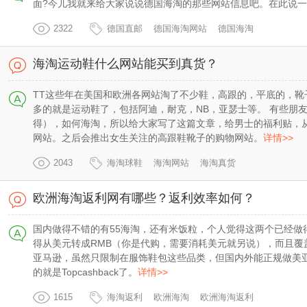
面?今儿我就来给大家说说德国海淘的那些网站信息吧。在此说一
2322
德国直邮
德国海淘网站
德国海淘
海淘运动鞋什么网站能买到真货？
TT这些年在美国和欧洲各网站淘了不少鞋，高跟的，平底的，
多的就是运动鞋了，包括阿迪，耐克，NB，亚瑟士等。 有些朋
得），如何海淘，所以给大家写了这篇文章，给男士的福利贴，
网站。之后会推出女生关注的高跟鞋靴子的购物网站。
详情>>
2043
海淘球鞋
海淘网站
海淘真货
欧洲海淘返利网有哪些？返利效率如何？
国内做得不错的有55海淘，还有米饭粒，个人觉得这两个已经做
得从美元转成RMB（你是代购，需要消耗美元就另说），而且覆
亚马逊，虽然只限制在服饰鞋包这些品类，但国内外能正规做美
的就是Topcashback了。
详情>>
1615
海淘返利
欧洲海淘
欧洲海淘返利