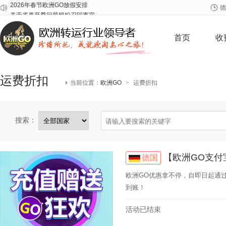
关于雀巢至尊问题奶粉召回事宜
德
关于爱他美问题批次奶粉召回事宜
2026年春节欧洲GO放假安排
首页
收
运费折扣
当前位置：
欧洲GO
>
运费折扣
搜索：
【欧洲GO支
德国
欧洲GO优惠拿不停，自即日起通过支付宝
到账！
活动已结束