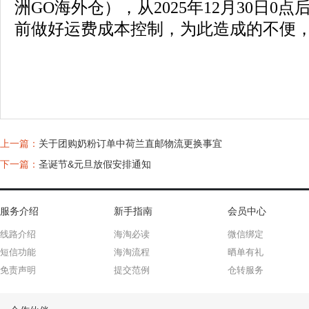
洲GO海外仓），从2025年12月30日
前做好运费成本控制，
为此造成的不便
上一篇：
关于团购奶粉订单中荷兰直邮物流更换事宜
下一篇：
圣诞节&元旦放假安排通知
服务介绍
新手指南
会员中心
线路介绍
海淘必读
微信绑定
短信功能
海淘流程
晒单有礼
免责声明
提交范例
仓转服务