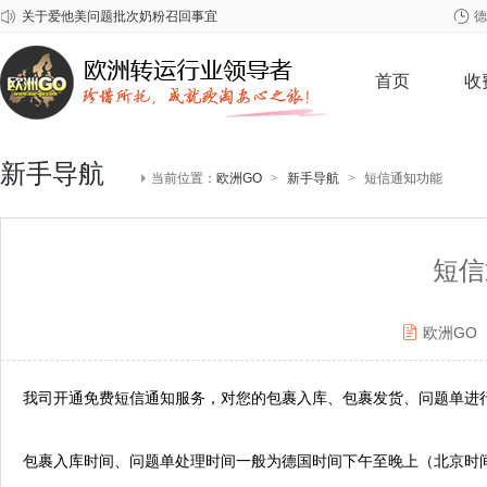
关于爱他美问题批次奶粉召回事宜
德
2026年春节欧洲GO放假安排
关于雀巢至尊问题奶粉召回事宜
首页
收
新手导航
当前位置：
欧洲GO
>
新手导航
>
短信通知功能
短信
欧洲GO
我司开通
免费
短信通知服务，
对
您的包裹入库、包裹发货、问题单
进
包裹入库
时间、问题单处理时间一般为德国时间下午至晚上（北
京时