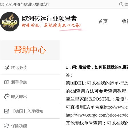
2026年春节欧洲GO放假安排
德
关于雀巢至尊问题奶粉召回事宜
关于爱他美问题批次奶粉召回事宜
首页
收
帮助中心
1．问: 发货后，如何跟踪我的包
转运必读
答：
新手导航
德国DHL: 可以在我的运单
的dhl查询方法可参考查询教程
即入即出
荷兰皇家邮政POSTNL：发
可直接用EA单号至
http://www.e
【德国】入库须知
http://www.eurgo.com/price-servi
其他专线单号查询：
可以在我
保险功能