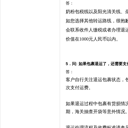
答：
奶粉包税线以及阳光清关线、
如您选择其他转运路线，很抱
会联
系
收件人
缴税
或者
办
理退
价
值
在
1000
元人民
币
以
内
。
5．问: 如果包裹退运了，还需要
答：
客户自行关注退运包裹状态，
次支付运费。
如果退运过程中包裹有货损情
期，海关抽查开袋等意外情况
退运处理流程及收费标准请参