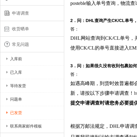
posteble输入单号查询，物流
申请调查
2．问：DHL查询产生CK/CL单号
收货晒单
答：
DHL网站查询到CK/CL单
常见问题
使用CK/CL的单号直接进入E
入库前
3．问：如果很久没有收到包裹如
已入库
答：
如遇高峰期，到货时效普遍都
等待发货
新，
请按以下步骤申请调查！
h
问题单
提交申请调查时请您务必要提
已发货
根据万邮法规定，DHL申请调查时
联系商家邮件模板