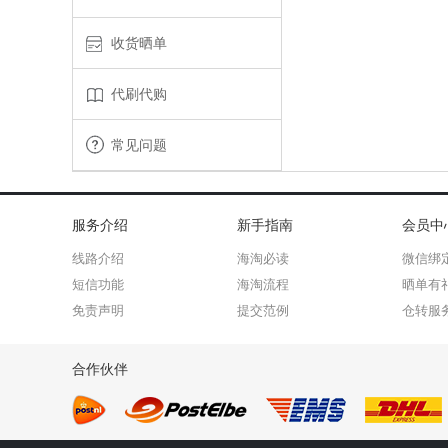
收货晒单
代刷代购
常见问题
服务介绍
新手指南
会员中
线路介绍
海淘必读
微信绑
短信功能
海淘流程
晒单有
免责声明
提交范例
仓转服
合作伙伴