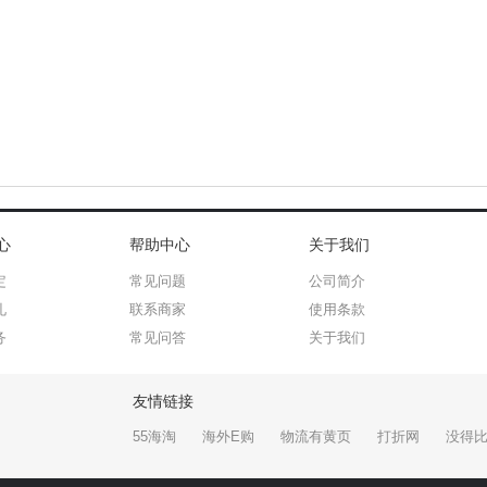
心
帮助中心
关于我们
定
常见问题
公司简介
礼
联系商家
使用条款
务
常见问答
关于我们
友情链接
55海淘
海外E购
物流有黄页
打折网
没得